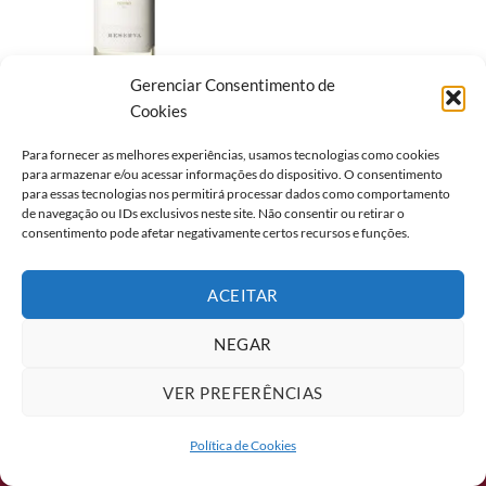
Gerenciar Consentimento de
Cookies
DOURO
Para fornecer as melhores experiências, usamos tecnologias como cookies
VINHO CASA DE CAMBRES
para armazenar e/ou acessar informações do dispositivo. O consentimento
DOC DOURO RESERVA
para essas tecnologias nos permitirá processar dados como comportamento
BRANCO 750ML
de navegação ou IDs exclusivos neste site. Não consentir ou retirar o
consentimento pode afetar negativamente certos recursos e funções.
ACEITAR
2026 ©
Formaggio Food Service
NEGAR
Av. Mascarenhas de Morais, 5855, Galpões 6 e 7. Boa Viagem, Recife/PE
- CEP: 51150-004
VER PREFERÊNCIAS
Política de Cookies