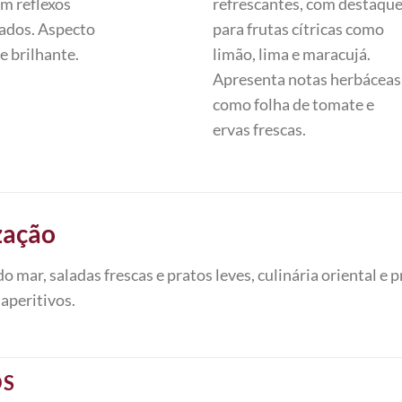
om reflexos
refrescantes, com destaqu
ados. Aspecto
para frutas cítricas como
e brilhante.
limão, lima e maracujá.
Apresenta notas herbáceas
como folha de tomate e
ervas frescas.
zação
do mar, saladas frescas e pratos leves, culinária oriental e 
 aperitivos.
OS