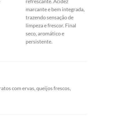
e
refrescante. Acidez
marcante e bem integrada,
trazendo sensação de
limpeza e frescor. Final
seco, aromático e
persistente.
pratos com ervas, queijos frescos,