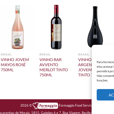
BRASIL
BRASIL
BRASIL
VINHO JOVEM
VINHO RAR
VINHO LUIZ
Para fornece
MAYOS ROSÉ
AVVENTO
ARGENTA LA
e/ou acessar
750ML
MERLOT TINTO
JOVEM SHIRAZ
permitirá pr
R
750ML
TINTO 750ML
Não consenti
funções.
AC
2026 ©
Formaggio Food Service
scarenhas de Morais, 5855, Galpões 6 e 7. Boa Viagem, Recife/PE - CEP: 51