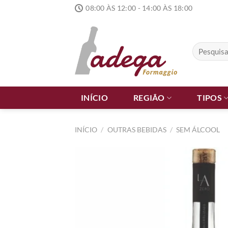
Skip
08:00 ÀS 12:00 - 14:00 ÀS 18:00
to
content
Pesquisar
por:
INÍCIO
REGIÃO
TIPOS
INÍCIO
/
OUTRAS BEBIDAS
/
SEM ÁLCOOL