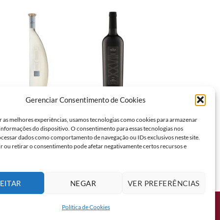
Novo
Gerenciar Consentimento de Cookies
BRASIL
BRASIL
BRASIL
VINHO LUIZ
VINHO LUIZ
VINHO RAR
r as melhores experiências, usamos tecnologias como cookies para armazenar
ARGENTA LA
ARGENTA
COLLEZIONE
 informações do dispositivo. O consentimento para essas tecnologias nos
JOVEM
TERROIR XXVII
VIOGNIER
ocessar dados como comportamento de navegação ou IDs exclusivos neste site.
SAUVIGNON
MERLOT TINTO
BRANCO 750ML
r ou retirar o consentimento pode afetar negativamente certos recursos e
BLANC BRANCO
750ML
750ML
EITAR
NEGAR
VER PREFERÊNCIAS
Política de Cookies
150-004