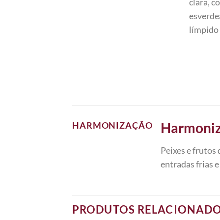
clara, c
esverde
límpido 
Harmoni
HARMONIZAÇÃO
Peixes e frutos 
entradas frias e
PRODUTOS RELACIONAD