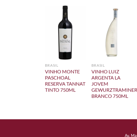
BRASIL
BRASIL
BRASIL
VINHO LUIZ
VINHO MONTE
VINHO LUIZ
ARGENTA
PASCHOAL
ARGENTA LA
TERROIR XXVII
RESERVA TANNAT
JOVEM
ROSÉ 750ML
TINTO 750ML
GEWURZTRAMINE
BRANCO 750ML
Av. Ma