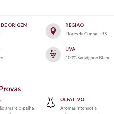
S DE ORIGEM
REGIÃO
l
Flores da Cunha – RS
O
UVA
co
100% Sauvignon Blanc
 Provas
L
OLFATIVO
ão amarelo-palha
Aromas intensos e