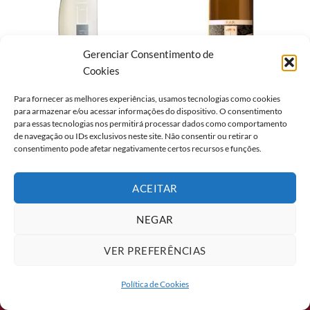
Gerenciar Consentimento de
Cookies
BRASIL
BRASIL
Para fornecer as melhores experiências, usamos tecnologias como cookies
VINHO LUIZ ARGENTA LA
VINHO RAR COLLEZIONE
para armazenar e/ou acessar informações do dispositivo. O consentimento
JOVEM GEWURZTRAMINER
GEWURZTRAMINER
para essas tecnologias nos permitirá processar dados como comportamento
BRANCO 750ML
BRANCO 750ML
de navegação ou IDs exclusivos neste site. Não consentir ou retirar o
consentimento pode afetar negativamente certos recursos e funções.
ACEITAR
2026 ©
Formaggio Food Service
NEGAR
Av. Mascarenhas de Morais, 5855, Galpões 6 e 7. Boa Viagem, Recife/PE
- CEP: 51150-004
VER PREFERÊNCIAS
Política de Cookies