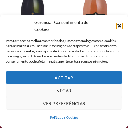
Gerenciar Consentimento de
Cookies
BRASIL
BRASIL
Para fornecer as melhores experiências, usamos tecnologias como cookies
ESPUMANTE MAYOS BRUT
ESPUMANTE MAYOS BRUT
para armazenar e/ou acessar informações do dispositivo. O consentimento
BRANCO 750ML
ROSE 750ML
para essas tecnologias nos permitirá processar dados como comportamento
de navegação ou IDs exclusivos neste site. Não consentir ou retirar o
consentimento pode afetar negativamente certos recursos e funções.
ACEITAR
2026 ©
Formaggio Food Service
Av. Mascarenhas de Morais, 5855, Galpões 6 e 7. Boa Viagem, Recife/PE
NEGAR
- CEP: 51150-004
VER PREFERÊNCIAS
Política de Cookies