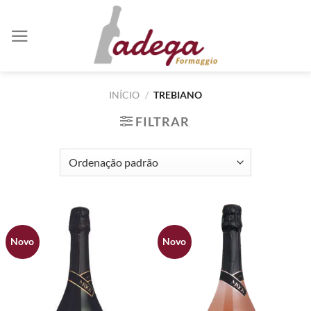
Skip
to
content
INÍCIO
/
TREBIANO
FILTRAR
Novo
Novo