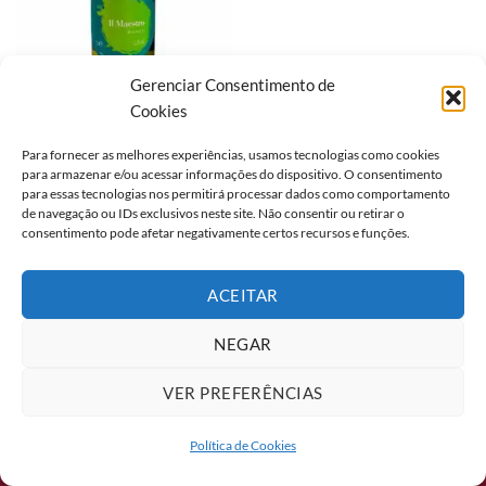
Gerenciar Consentimento de
Cookies
ITÁLIA
Para fornecer as melhores experiências, usamos tecnologias como cookies
VINHO IL MAESTRO
para armazenar e/ou acessar informações do dispositivo. O consentimento
BIANCO 750ML
para essas tecnologias nos permitirá processar dados como comportamento
de navegação ou IDs exclusivos neste site. Não consentir ou retirar o
consentimento pode afetar negativamente certos recursos e funções.
ACEITAR
2026 ©
Formaggio Food Service
Av. Mascarenhas de Morais, 5855, Galpões 6 e 7. Boa Viagem, Recife/PE
NEGAR
- CEP: 51150-004
VER PREFERÊNCIAS
Política de Cookies