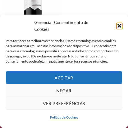
Gerenciar Consentimento de
Cookies
ARGENTINA
Para fornecer as melhores experiências, usamos tecnologias como cookies
VINHO AMAYAN MALBEC
para armazenar e/ou acessar informações do dispositivo. O consentimento
TINTO 750ML
para essas tecnologias nos permitirá processar dados como comportamento
de navegação ou IDs exclusivos neste site. Não consentir ou retirar o
consentimento pode afetar negativamente certos recursos e funções.
ACEITAR
2026 ©
Formaggio Food Service
Av. Mascarenhas de Morais, 5855, Galpões 6 e 7. Boa Viagem, Recife/PE
NEGAR
- CEP: 51150-004
VER PREFERÊNCIAS
Política de Cookies