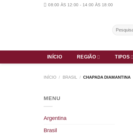
Skip
08:00 ÀS 12:00 - 14:00 ÀS 18:00
to
content
Pesquisar
por:
INÍCIO
REGIÃO
TIPOS
INÍCIO
/
BRASIL
/
CHAPADA DIAMANTINA
MENU
Argentina
Brasil