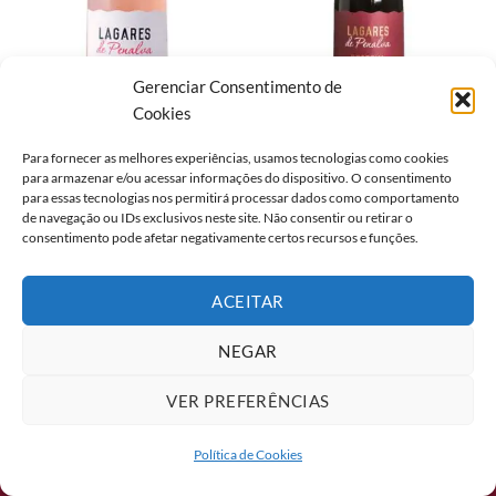
Gerenciar Consentimento de
Cookies
DÃO
DÃO
Para fornecer as melhores experiências, usamos tecnologias como cookies
VINHO LAGARES DE
VINHO LAGARES DE
para armazenar e/ou acessar informações do dispositivo. O consentimento
PENALVA DOC ROSE 750ML
PENALVA DOC RESERVA
para essas tecnologias nos permitirá processar dados como comportamento
TINTO 750ML
de navegação ou IDs exclusivos neste site. Não consentir ou retirar o
consentimento pode afetar negativamente certos recursos e funções.
ACEITAR
2026 ©
Formaggio Food Service
NEGAR
Av. Mascarenhas de Morais, 5855, Galpões 6 e 7. Boa Viagem, Recife/PE
- CEP: 51150-004
VER PREFERÊNCIAS
Política de Cookies