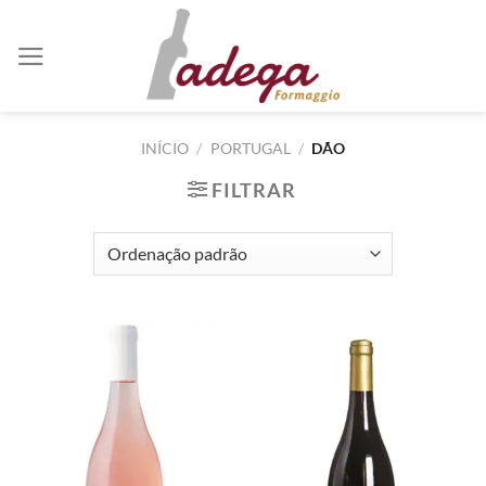
Skip
to
content
INÍCIO
/
PORTUGAL
/
DÃO
FILTRAR