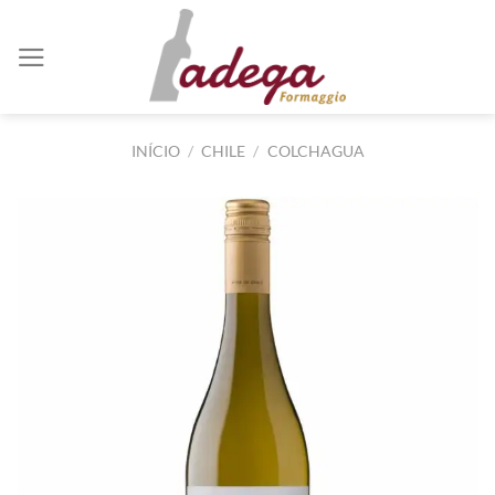
Skip
to
content
INÍCIO
/
CHILE
/
COLCHAGUA