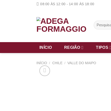
Skip
08:00 ÀS 12:00 - 14:00 ÀS 18:00
to
content
Pesquisar
por:
INÍCIO
REGIÃO
TIPOS
INÍCIO
/
CHILE
/
VALLE DO MAIPO