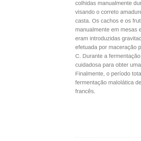
colhidas manualmente du
visando o correto amadur
casta. Os cachos e os fru
manualmente em mesas es
eram introduzidas gravita
efetuada por maceração pre
C. Durante a fermentaçã
cuidadosa para obter uma 
Finalmente, o período tota
fermentação malolática de
francês.