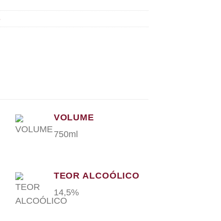
o
VOLUME
750ml
TEOR ALCOÓLICO
14,5%