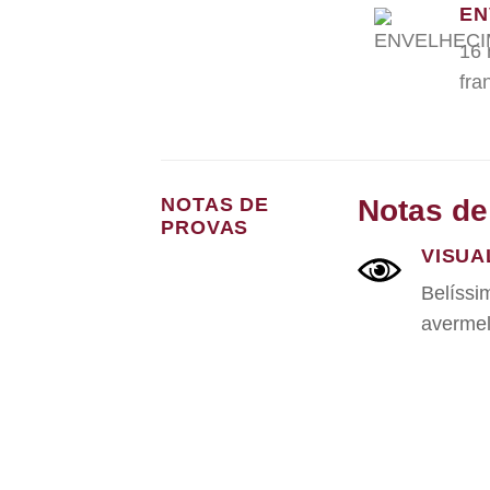
EN
16 
fra
Notas de
NOTAS DE
PROVAS
VISUA
Belíssi
averme